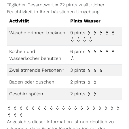
Täglicher Gesamtwert = 22 pints zusätzlicher
Feuchtigkeit in Ihrer häuslichen Umgebung
Activität
Pints Wasser
Wäsche drinnen trocknen
9 pints 💧 💧 💧 💧 💧
💧 💧 💧 💧
Kochen und
6 pints 💧 💧 💧 💧 💧
Wasserkocher benutzen
💧
Zwei atmende Personen*
3 pints 💧 💧 💧
Baden oder duschen
2 pints 💧 💧
Geschirr spülen
2 pints 💧 💧
💧 💧 💧 💧 💧 💧 💧 💧 💧 💧 💧 💧 💧 💧 💧 💧 💧 💧 💧
💧 💧 💧
Angesichts dieser Information ist nun deutlich zu
erkennen, dass Fenster Kondensation auf der