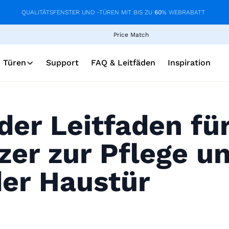
QUALITÄTSFENSTER UND -TÜREN MIT BIS ZU
60
% WEBRABATT
Price Match
Türen
Support
FAQ & Leitfäden
Inspiration
er Leitfaden fü
zer zur Pflege u
er Haustür