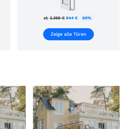
ab
2.359 €
944 €
60%
Zeige alle Türen