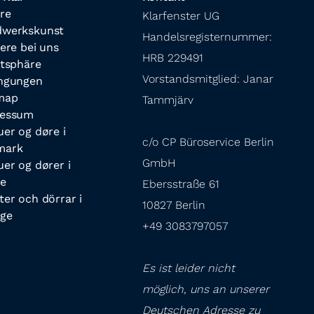
re
Klarfenster UG

werkskunst
Handelsregisternummer: 
iere bei uns
HRB 229491

atsphäre
Vorstandsmitglied: Janar 
ngungen
map
Tammjärv
ressum
uer og døre i
c/o CP Büroservice Berlin 
mark
GmbH

uer og dører i
e
Ebersstraße 61

ter och dörrar i
10827 Berlin

ige
+49 3083797057
Es ist leider nicht 
möglich, uns an unserer 
Deutschen Adresse zu 