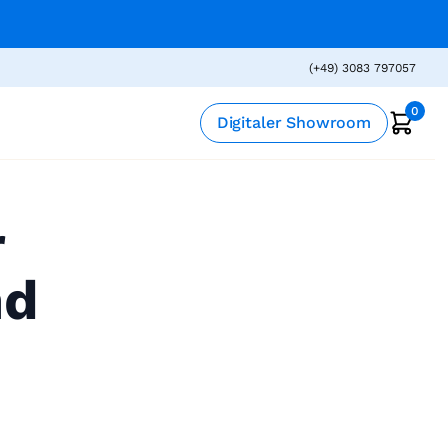
(+49) 3083 797057
0
Digitaler Showroom
r
nd