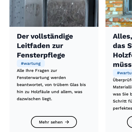
Der vollständige
Alles
Leitfaden zur
das S
Fensterpflege
Holzf
müss
#
wartung
Alle Ihre Fragen zur
#
wartu
Fensterwartung werden
Überprüf
beantwortet, von trübem Glas bis
Materiall
hin zu Holzfäule und allem, was
was Sie 
dazwischen liegt.
Schritt f
perfektes
Mehr sehen