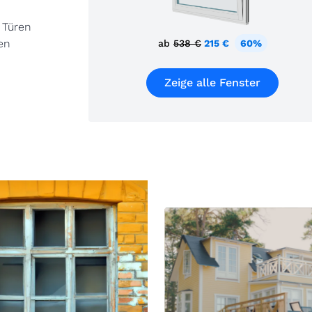
 Türen
en
ab
538 €
215 €
60%
Zeige alle Fenster