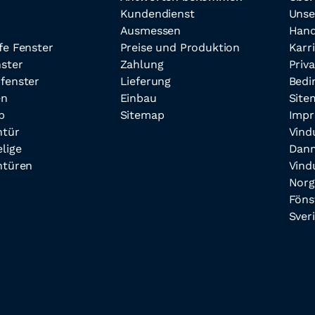
Kundendienst
Unse
Ausmessen
Hand
fe Fenster
Preise und Produktion
Karr
nster
Zahlung
Priv
fenster
Lieferung
Bedi
en
Einbau
Site
p
Sitemap
Imp
ntür
Vind
lige
Dan
ntüren
Vind
Norg
Föns
Sver