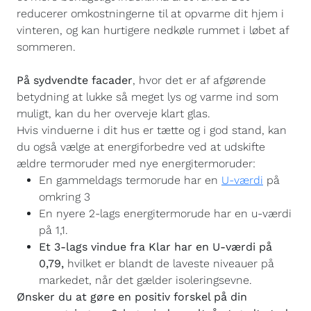
reducerer omkostningerne til at opvarme dit hjem i
vinteren, og kan hurtigere nedkøle rummet i løbet af
sommeren.
På sydvendte facader
, hvor det er af afgørende
betydning at lukke så meget lys og varme ind som
muligt, kan du her overveje klart glas.
Hvis vinduerne i dit hus er tætte og i god stand, kan
du også vælge at energiforbedre ved at udskifte
ældre termoruder med nye energitermoruder:
En gammeldags termorude har en
U-værdi
på
omkring 3
En nyere 2-lags energitermorude har en u-værdi
på 1,1.
Et 3-lags vindue fra Klar har en U-værdi på
0,79,
hvilket er blandt de laveste niveauer på
markedet, når det gælder isoleringsevne.
Ønsker du at gøre en positiv forskel på din