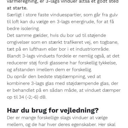
varmeregning, er 3-lags vinduer altså et godt sted
at starte.
Særligt i store faste vinduespartier, som går fra gulv
til loft kan du vælge en 3-lags energirude, for at få
bedre isolering.
Det samme gælder, hvis du bor ud til støjende
omgivelser som en stærkt trafikeret vej, en togbane,
tæt på en lufthavn eller bor i et industriområde.
Blandt 3-lags vinduets fordele er nemlig også, at det
reducerer støj fordi glassene har forskellig tykkelse,
og afstanden imellem dem er forskellig.
Du opnår den bedste støjdæmpning, ved at
kombinere 3-lags glas med støjdæmpende glas, der
er behandlet på en sådan måde, at vinduet dæmper
op til 34 (-2;-6) dB.
Har du brug for vejledning?
Der er mange forskellige slags vinduer at vælge
mellem, og de har hver deres egenskaber. Her skal