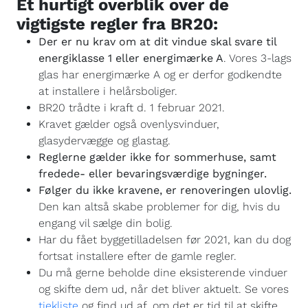
Et hurtigt overblik over de
vigtigste regler fra BR20:
Der er nu krav om at dit vindue skal svare til
energiklasse 1 eller energimærke A
. Vores 3-lags
glas har energimærke A og er derfor godkendte
at installere i helårsboliger.
BR20 trådte i kraft d. 1 februar 2021.
Kravet gælder også ovenlysvinduer,
glasydervægge og glastag.
Reglerne gælder ikke for
sommerhuse, samt
fredede- eller bevaringsværdige bygninger.
Følger du ikke kravene, er renoveringen ulovlig.
Den kan altså skabe problemer for dig, hvis du
engang vil sælge din bolig.
Har du fået byggetilladelsen før 2021, kan du dog
fortsat installere efter de gamle regler.
Du må gerne beholde dine eksisterende vinduer
og skifte dem ud, når det bliver aktuelt. Se vores
tjekliste
og find ud af, om det er tid til at skifte