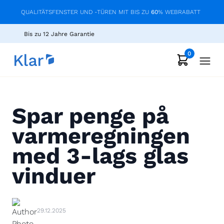
QUALITÄTSFENSTER UND -TÜREN MIT BIS ZU
60
% WEBRABATT
Bis zu 12 Jahre Garantie
0
Spar penge på
varmeregningen
med 3-lags glas
vinduer
29.12.2025