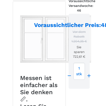
Voraussichtliche
Versandwoche:
46
Voraussichtlicher Preis
:
4
Vor dem
Rabatt:
1.204,35 €
Sie
sparen
722,61 €
1
stk
Messen ist
einfacher als
Sie denken
📏.