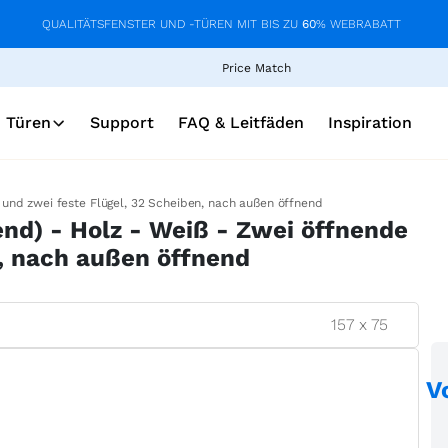
QUALITÄTSFENSTER UND -TÜREN MIT BIS ZU
60
% WEBRABATT
Price Match
Türen
Support
FAQ & Leitfäden
Inspiration
und zwei feste Flügel, 32 Scheiben, nach außen öffnend
nd) - Holz - Weiß - Zwei öffnende
n, nach außen öffnend
157
x
75
V