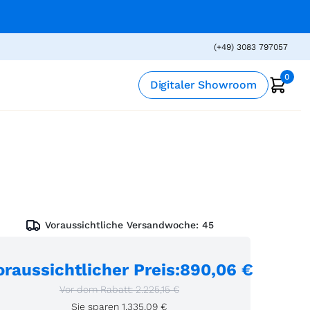
(+49) 3083 797057
0
Digitaler Showroom
Voraussichtliche Versandwoche:
45
oraussichtlicher Preis
:
890,06 €
Vor dem Rabatt:
2.225,15 €
Sie sparen
1.335,09 €