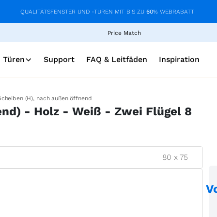
QUALITÄTSFENSTER UND -TÜREN MIT BIS ZU
60
% WEBRABATT
Price Match
Türen
Support
FAQ & Leitfäden
Inspiration
Scheiben (H), nach außen öffnend
nd) - Holz - Weiß - Zwei Flügel 8
80
x
75
V