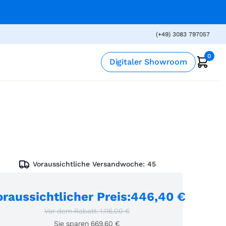
(+49) 3083 797057
0
Digitaler Showroom
Voraussichtliche Versandwoche:
45
oraussichtlicher Preis
:
446,40 €
Vor dem Rabatt:
1.116,00 €
Sie sparen
669,60 €