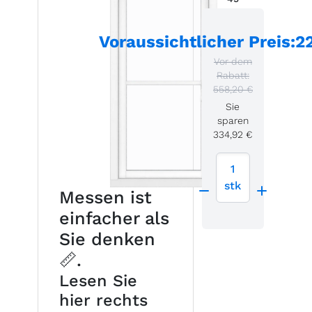
Voraussichtlicher Preis
:
2
Vor dem
Rabatt:
558,20 €
Sie
sparen
334,92 €
1
stk
Messen ist
einfacher als
Sie denken
📏.
Lesen Sie
hier rechts