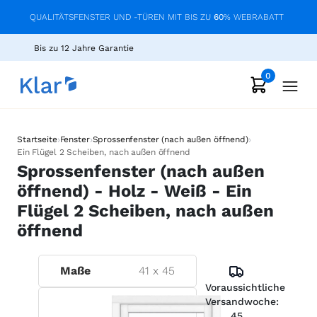
QUALITÄTSFENSTER UND -TÜREN MIT BIS ZU
60
% WEBRABATT
Bis zu 12 Jahre Garantie
0
›
›
›
Startseite
Fenster
Sprossenfenster (nach außen öffnend)
Ein Flügel 2 Scheiben, nach außen öffnend
Sprossenfenster (nach außen
öffnend) - Holz - Weiß - Ein
Flügel 2 Scheiben, nach außen
öffnend
Maße
41
x
45
Voraussichtliche
Versandwoche:
45