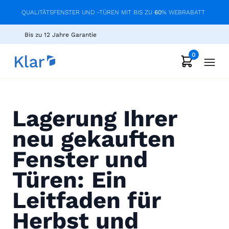
QUALITÄTSFENSTER UND -TÜREN MIT BIS ZU
60
% WEBRABATT
Bis zu 12 Jahre Garantie
0
Lagerung Ihrer
neu gekauften
Fenster und
Türen: Ein
Leitfaden für
Herbst und