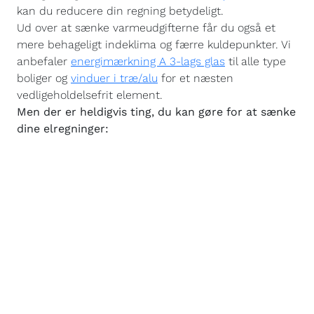
kan du reducere din regning betydeligt.
Ud over at sænke varmeudgifterne får du også et
mere behageligt indeklima og færre kuldepunkter. Vi
anbefaler
energimærkning A 3-lags glas
til alle type
boliger og
vinduer i træ/alu
for et næsten
vedligeholdelsefrit element.
Men der er heldigvis ting, du kan gøre for at sænke
dine elregninger: