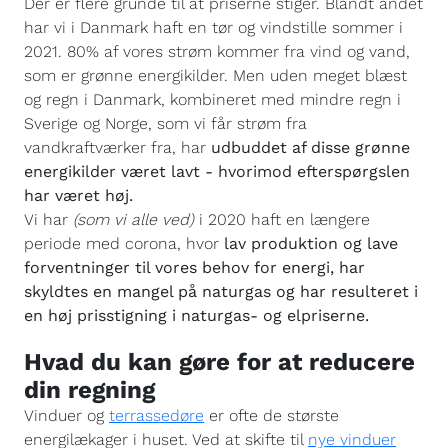
Der er flere grunde til at priserne stiger. Blandt andet
har vi i Danmark haft en tør og vindstille sommer i
2021. 80% af vores strøm kommer fra vind og vand,
som er grønne energikilder. Men uden meget blæst
og regn i Danmark, kombineret med mindre regn i
Sverige og Norge, som vi får strøm fra
vandkraftværker fra, har
udbuddet af disse grønne
energikilder været lavt - hvorimod efterspørgslen
har været høj.
Vi har
(som vi alle ved)
i 2020 haft en længere
periode med corona, hvor
lav produktion og lave
forventninger til vores behov for energi, har
skyldtes en mangel på naturgas og har resulteret i
en høj prisstigning i naturgas- og elpriserne.
Hvad du kan gøre for at reducere
din regning
Vinduer og
terrassedøre
er ofte de største
energilækager i huset. Ved at skifte til
nye vinduer