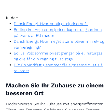
Kilder:
Dansk Energi: Hvorfor stiger elpriserne?
Berlingske: Høje energipriser kaprer dagsordnen
på tværs af EU møder
Dansk Energi: Hvor meget større bliver min el- og
varmeregning?
Bolius: Voldsomme prisstigninger på el, naturgas
og olie får din regning til at stige
DR: En vindfattig sommer får elpriserne til at slå
rekorder
Machen Sie Ihr Zuhause zu einem
besseren Ort
Modernisieren Sie Ihr Zuhause mit energieeffizienten
Türen und Fenstern. So können Sie unsere Fenster