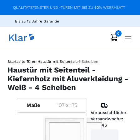
QUALITÄTSFENSTER UND -TÜREN MIT BIS ZU
60
% WEBRABATT
Bis zu 12 Jahre Garantie
0
›
›
›
Startseite
Türen
Haustür mit Seitenteil
4 Scheiben
Haustür mit Seitenteil -
Kiefernholz mit Aluverkleidung -
Weiß - 4 Scheiben
Maße
107
x
175
Voraussichtliche
Versandwoche:
46