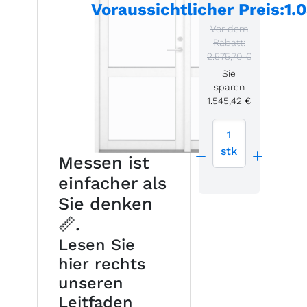
Voraussichtlicher Preis
:
1.
Vor dem
Rabatt:
2.575,70 €
Sie
sparen
1.545,42 €
1
stk
Messen ist
einfacher als
Sie denken
📏.
Lesen Sie
hier rechts
unseren
Leitfaden